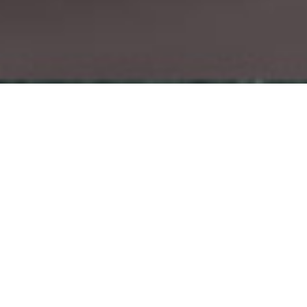
// ZOEKOPDRACHT CARZ4U
Bij carz4u zoeken we voor u de wagen
die het best bij u past. Hiervoor hebben
we echter wel wat extra informatie
nodig.
Gelieve onderstaand formulier zo
volledig mogelijk in te vullen. Dit maakt
het voor ons gemakkelijker om u