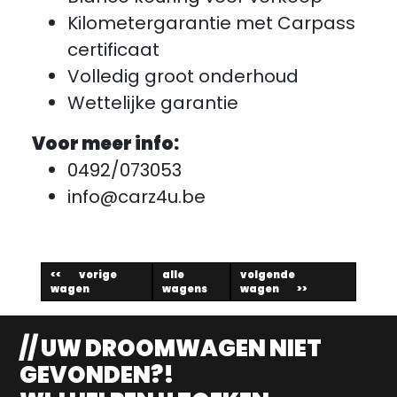
Kilometergarantie met Carpass
certificaat
Volledig groot onderhoud
Wettelijke garantie
Voor meer info:
0492/073053
info@carz4u.be
vorige
alle
volgende
wagen
wagens
wagen
// UW DROOMWAGEN NIET
GEVONDEN?!