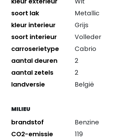
kleur exterieur
Wit
soort lak
Metallic
kleur interieur
Grijs
soort interieur
Volleder
carroserietype
Cabrio
aantal deuren
2
aantal zetels
2
landversie
België
MILIEU
brandstof
Benzine
CO2-emissie
119