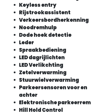
Keyless entry
Rijstrookassistent
Verkeersbordherkenning
Noodremhulp
Dode hoek detectie
Leder
Spraakbediening
LED dagrijlichten
LED Verlikchting
Zetelverwarming
Stuurwielverwarming
Parkeersensoren voor en
achter
Elektronische parkeerrem
Hill Hold Control