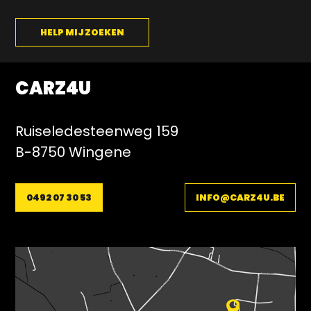
HELP MIJ ZOEKEN
CARZ4U
Ruiseledesteenweg 159
B-8750 Wingene
0492 07 30 53
INFO@CARZ4U.BE