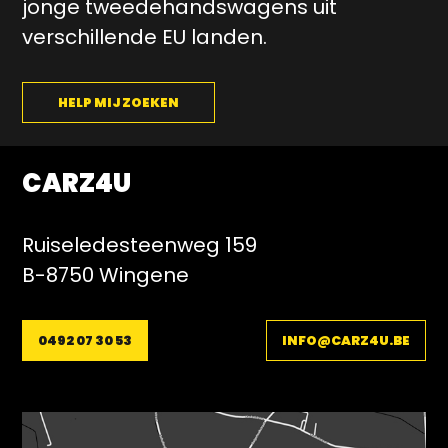
jonge tweedehandswagens uit
verschillende EU landen.
HELP MIJ ZOEKEN
CARZ4U
Ruiseledesteenweg 159
B-8750 Wingene
0492 07 30 53
INFO@CARZ4U.BE