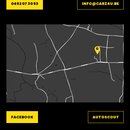
0492 07 30 53
INFO@CARZ4U.BE
FACEBOOK
AUTOSCOUT